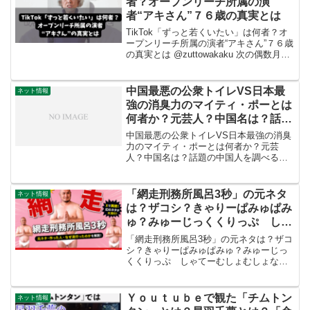
者？オープンリーチ所属の演
者“アキさん”７６歳の真実とは
TikTok「ずっと若くいたい」は何者？オ
ープンリーチ所属の演者“アキさん”７６歳
の真実とは @zuttowakaku 次の偶数月が
待ち遠しいです！ #おばあちゃん #ホスト
#歌舞伎町 #no1 #年金 #沼 ♬ オリジナル
楽曲 - ずっ...
中国最悪の公衆トイレVS日本最
ネット情報
強の消臭力のマイティ・ポーとは
何者か？元芸人？中国名は？話題
の中国人を調べる
中国最悪の公衆トイレVS日本最強の消臭
力のマイティ・ポーとは何者か？元芸
人？中国名は？話題の中国人を調べる中
国出身で日本を拠点に活動する
YouTuber「マイティ・ポー」。日本語で
の軽快なトークと、中国人の視点から日
「網走刑務所風呂3秒」の元ネタ
ネット情報
本文化を語るスタイルで知...
は？ザコシ？きゃりーぱみゅぱみ
ゅ？みゅーじっくくりっぷ しゃ
てーむしょむしょなどを調べた
「網走刑務所風呂3秒」の元ネタは？ザコ
シ？きゃりーぱみゅぱみゅ？みゅーじっ
くくりっぷ しゃてーむしょむしょなど
を調べた網走刑務所で網走刑務所風呂3秒
してきた🎶 pic.twitter.com/eFlR2SIBAc—
ょ ょ (@ky_tey...
Ｙｏｕｔｕｂｅで観た「チムトン
ネット情報