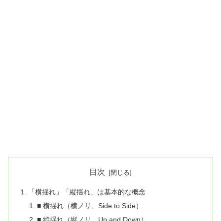
目次
「横揺れ」「縦揺れ」は基本的な概念
■ 横揺れ（横ノリ、Side to Side）
■ 縦揺れ（縦ノリ、Up and Down）