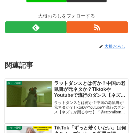
大根おろしをフォローする
大根おろし
関連記事
ラットダンスとは何か？中国の老
ネット情報
鼠舞が元ネタか？Tiktokや
Youtubeで流行のダンス【ネズミ
が踊るやつ】「@ratomilton」や
ラットダンスとは何か？中国の老鼠舞が
フォートナイトのダンスエモート
元ネタか？TiktokやYoutubeで流行のダン
ス【ネズミが踊るやつ】「@ratomilton」
「クリスクロス」を調べる
やフォートナイトのダンスエモート「ク
リスクロス」を調べる最近よく見る「ラ
ットダンス」これは何のダンスなので...
TikTok「ずっと若くいたい」は何
ネット情報