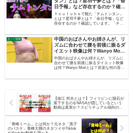
タン」とは？星羽千夢とは？「命
日予報」など存在するのか？確認
しています。
Ｙｏｕｔｕｂｅで観た「チムトンタン」
とは？星羽千夢とは？「命日予報」など
存在するのか？確認しています。「チム
トンタン」は存在したのか？「命日予
報」はあるのか？令和5年のネット上に、
これらの有効な検索結果はありませんで
中国のおばさんやお姉さんが、リ
ネット情報
した。「奇譚師にんぎょ」...
ズムに合わせて腰を前後に振るダ
イエット映像は何？Wanyo Mori
とは？音楽な何の音楽？本人のア
中国のおばさんやお姉さんが、リズムに
カウントを確認
合わせて腰を前後に振るダイエット映像
は何？Wanyo Moriとは？音楽な何の音
楽？本人のアカウントを確認Youtubeを視
聴している方なら、誰しも一度は見たこ
とがある体操（ダンス？）だと思いま
す。この動...
【保江 邦夫とは？】フィリピンに隕石が
落下するのをNASAが隠しているという
動画は真実か？スピリチュアル傾向の保
江邦夫と「YASUE方程式（やすえ方程
式）」とは？2025年7月の予言とは何か
調べる。
「青峰ミーム」とは何か？元ネタ「黒子
のバスケ」青峰大輝のネタツイやTiktok
やYoutube動画を調べる