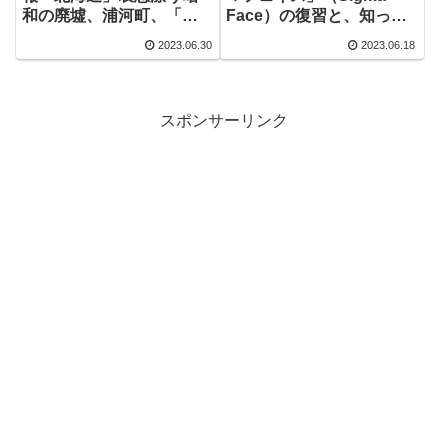
Face）の復習と、知って
和の廃墟、浦河町、「馬
いおきたい日本のシグマ
の火葬場」
2023.06.30
2023.06.18
フェイス：
OHIOFINALBOSS.SATO
YU さとゆ：と女性シグマ
ＮＯ．１：
スポンサーリンク
paryssbryanne（パリス
ブライアン）：の紹介