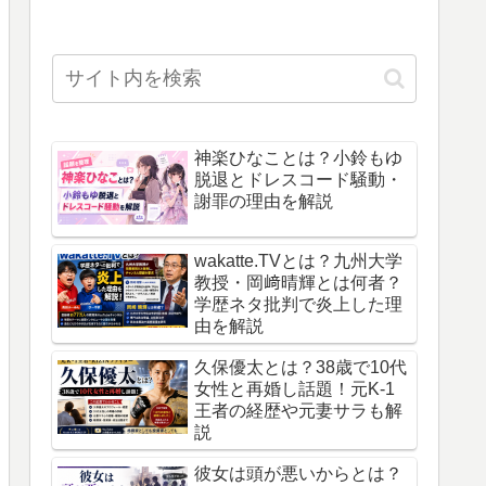
神楽ひなことは？小鈴もゆ
脱退とドレスコード騒動・
謝罪の理由を解説
wakatte.TVとは？九州大学
教授・岡﨑晴輝とは何者？
学歴ネタ批判で炎上した理
由を解説
久保優太とは？38歳で10代
女性と再婚し話題！元K-1
王者の経歴や元妻サラも解
説
彼女は頭が悪いからとは？