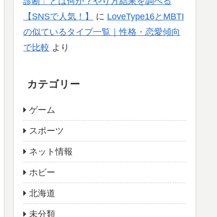
診断」とは何か？やり方結果を調べる
【SNSで人気！】
に
LoveType16とMBTI
の似ているタイプ一覧｜性格・恋愛傾向
で比較
より
カテゴリー
ゲーム
スポーツ
ネット情報
ホビー
北海道
未分類