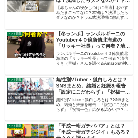
は？洗濯したらダメなのか？ドラ
ム式洗濯機に散乱するビーズ動画
【赤ちゃんの寝かしつけに最適】おやす
とママ代行ミルク屋さんを調べた
みたまごってなに？本物は？洗濯したら
ダメなのか？ドラム式洗濯機に散乱する
よ
ビーズ動画とママ代行ミルク屋さんを調
べたよ赤ちゃんの寝かしつけアイテムと
して人気の「おやすみたまご」。SNSで
【冬ランボ】ランボルギーニの
ネット情報
は「洗濯機で洗ったら大...
Youtuber４０億負債北海道の
「リッキー社長」って何者？清信
りき（里樹）さんを調べる
ランボルギーニのYoutuber４０億負債北
海道の「リッキー社長」って何者？清信
りき（里樹）さんを調べるAmazonの神ア
イテム、今めっちゃキてる！高級車動画
などが多くある北海道のクリエイターを
調べたいと思います。北海道のSNSで話
無性別VTuber・狐白しろとは？
ネット情報
題！リッ...
SNSまとめ。結婚と妊娠を報告
「設定にこだわらず」「祝福一
色」広がる温かい声？
無性別VTuber・狐白しろとは？SNSまと
め。結婚と妊娠を報告 「設定にこだわ
らず」「祝福一色」広がる温かい声？人
気VTuberの狐白（こはく）しろが、結婚
と妊娠を報告した。「無性別」で活動し
てきた彼女があえて公表に踏み切った背
「平成一桁ガチババア」とは？
ネット情報
景には、「...
「平成一桁ガチジジイ」もある？