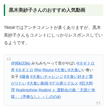
黒木美紗子さんのおすすめ人気動画
Tiktokではアンチコメントが多くありますが、黒木
美紗子さんもコメントにしっかりレスポンスしてい
るようです。
@96ki33ko
みちみち〜って音がやばい
#ネギトロ
丼
#ネギトロ
#fyp
#tsuna
#大食い
#大食い
い食い
女子
#爆食
#大食いチャレンジ
#大食い好きと繋
がりたい
#大食い動画
#デカ盛りグルメ
#巨大料
理
#eatingshow
#eating
♬ 運動会の曲「天国と地
獄」（序奏なし） – しののめ