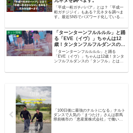
元ネタを調べます。
「平成一桁ガチババア」とは？「平成一
桁ガチジジイ」もある？元ネタを調べま
す。最近SNSでバズワード化している
「平成1桁ガチババア」。平成元年〜9年
（1989〜1997年）生まれの女性たちが、
自虐的に自分をそう呼びながら、小中高
「ターンターンフルルルル」と踊
ネット情報
時代に流行した...
る「EVE（イヴ）」ちゃんは12
歳！タンタンフルフルダンスの
「タンフル」とはなにか？マラタ
「ターンターンフルルルル」と踊る
ンとは何か？TiktokやYoutubeで
「EVE（イヴ）」ちゃんは12歳！タンタ
ンフルフルダンスの「タンフル」とはな
人気の曲「malatanghulu」とダ
にか？マラタンとは何か？Tiktokや
ンスを調べる。
Youtubeで人気の曲「malatanghulu」とダ
ンスを調べる。 @1217eve 84...
「100日後に最強のナルトになる」ナルト
ダンスで人気の「まつたけ」さんは群馬
県前橋市の「恵産業株式会社」で働いて
いる？撮影場所を調べる「Tiktok」
@tkc.gawgawで人気