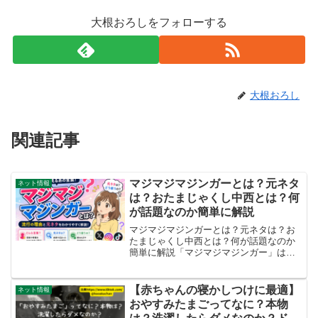
大根おろしをフォローする
大根おろし
関連記事
マジマジマジンガーとは？元ネタ
ネット情報
は？おたまじゃくし中西とは？何
が話題なのか簡単に解説
マジマジマジンガーとは？元ネタは？お
たまじゃくし中西とは？何が話題なのか
簡単に解説「マジマジマジンガー」は、
独特な響きから注目された言い回しで
す。お笑いファンの間で使われた後、Xや
Instagramなどへ広がりました。この記事
【赤ちゃんの寝かしつけに最適】
ネット情報
では、どのよう...
おやすみたまごってなに？本物