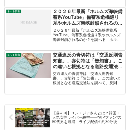
オンひまりとの関係もメイク系動画を観
ていると、とても目立つ動画がありま
す。空寝る筋子 【ｶﾝｺﾞｬﾝｾｳ】さんで
２０２６年最新「ホルムズ海峡備
ネット情報
す。...
蓄系YouTube」備蓄系危機煽り
系やホルムズ海峡封鎖されるの
か？を調べる
２０２６年最新「ホルムズ海峡備蓄系
YouTube」備蓄系危機煽り系やホルムズ
海峡封鎖されるのか？を調べる「ホルム
ズ海峡備蓄系YouTuber」というのは、主
に中東情勢（特にイラン絡みのホルムズ
海峡封鎖リスク）をきっかけに、食料・
交通違反の青切符は「交通反則告
ネット情報
燃料・生活必...
知書」、赤切符は「告知書」。こ
の違いと根拠となる道路交通法を
調べて、反則行為と反則金・罰金
交通違反の青切符は「交通反則告知
について学ぼう。
書」、赤切符は「告知書」。この違いと
根拠となる道路交通法を調べて、反則行
為と反則金・罰金について学ぼう。私が
この記事を書いています。北海道の田舎
に住む、一般的なサラリーマンのおじさ
んです。趣味で法律を勉強して...
【윤지아】ユン・ジアさんとは？韓国・
人気女性ライバー殺害――“VIPファン”の
50代男を逮捕 ライブ配信の約30分後に
犯行か