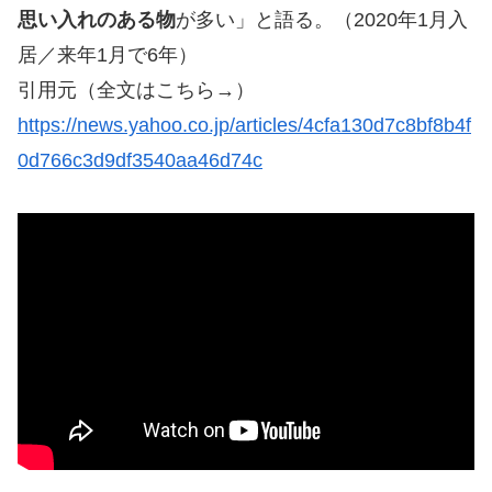
思い入れのある物
が多い」と語る。（2020年1月入
居／来年1月で6年）
引用元（全文はこちら→）
https://news.yahoo.co.jp/articles/4cfa130d7c8bf8b4f
0d766c3d9df3540aa46d74c