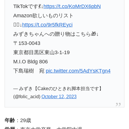
TikTokです💃↓
https://t.co/KoMrDX6pbN
Amazon欲しいものリスト
🙇‍♀️↓
https://t.co/9r5fkREyci
みずきちゃんへの贈り物はこちら🎁↓
〒153-0043
東京都目黒区東山3-1-19
M.I.O Bldg 806
下島瑞樹 宛
pic.twitter.com/5AdYsKTgn4
— みずき【Cakeのひときれ脚本担当です】
(@folic_acid)
October 12, 2023
年齢
：29歳