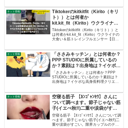
トの成長や収益化に関する情報を発信し
ています。この記事では、ろじんさんの
活動内容や注目された理由、公開されて
Tiktokerのkitkitfit（Kirito（キリ
ネット情報
いるプロフィールを紹...
ト））とは何者か
kit.kit_fit（Kirito）ウクライナの
大食い＆筋トレインフルエンサー
Tiktokerのkitkitfit（Kirito（キリト））と
【日本にいるのか？】
は何者かkit.kit_fit（Kirito）ウクライナの
大食い＆筋トレインフルエンサー【日本
にいるのか？】プロフィールを調べた通
称：Kirito（キリト）／Instagram...
「ささみキッチン」とは何者か？
ネット情報
PPP STUDIOに所属しているの
か？素顔は？出身地は？イケボな
高身長料理クリエイターを調べる
「ささみキッチン」とは何者か？PPP
【TiktokやYoutubeで人気】
STUDIOに所属しているのか？素顔は？
出身地は？イケボな高身長料理クリエイ
ターを調べる【TiktokやYoutubeで人気】
は何者か？メタボオジサンメタボおじさ
んが「トリムネレシピ」を探していたら
空寝る筋子 【ｶﾝｺﾞｬﾝｾｳ】さんに
ネット情報
面白...
ついて調べます。節子じゃない筋
子(イエべ秋‼️)二重や涙袋がすご
い。限界カップルのティオンひま
空寝る筋子 【ｶﾝｺﾞｬﾝｾｳ】さんについて調
りとの関係も
べます。節子じゃない筋子(イエべ秋‼️)二
重や涙袋がすごい。限界カップルのティ