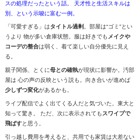
スの処理だったという話。 天才性と生活スキルは
別、という示唆に富む一例。
「可愛すぎる」は
タイトル過剰
。部屋は“ゴミ”とい
うより 物が多い倉庫状態。服は好きでも
メイクや
コーデの整合
は弱く、着て楽しい自分優先に見え
る。
親子関係、とくに
母との確執
が現状に影響か。汚部
屋は 心の声の反映という説も。向き合いが進めば
少しずつ変化
があるかも。
ライブ配信でよく出てくる人だと気づいた。東大と
知って驚き。 ただ、次に表示されても
スワイプで
飛ばす
と思う。
引っ越し費用を考えると、共用でも家賃は大差ない