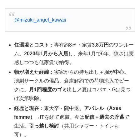
@mizuki_angel_kawaii
住環境とコスト
：専有約8㎡・家賃
3.8万円
のワンルー
ム。
2020年1月から入居
し、来年1月で6年。狭さは実
感しつつも低家賃で納得。
物が増えた経緯
：実家からの持ち出し＋
服が中心
。
演劇サークルの備品、倉庫解約での荷物流入でピー
クに。
月1回程度のゴミ出し
／夏はコバエ・Gは見つ
け次第駆除。
経歴と現在
：東大卒・院中退。
アパレル（Axes
femme）→IT
を経て退職。今は
配信＋過去の貯蓄
で
生活。
引っ越し検討
（共用シャワー・トイレも
可）。