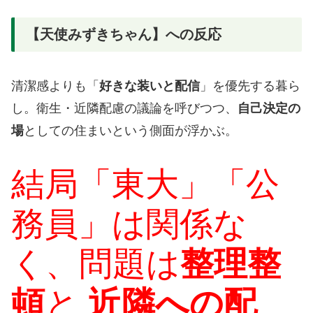
【天使みずきちゃん】への反応
清潔感よりも「
好きな装いと配信
」を優先する暮ら
し。衛生・近隣配慮の議論を呼びつつ、
自己決定の
場
としての住まいという側面が浮かぶ。
結局「東大」「公
務員」は関係な
く、問題は
整理整
頓
と
近隣への配