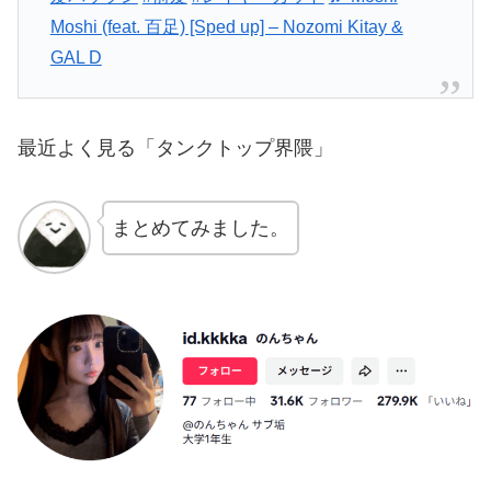
Moshi (feat. 百足) [Sped up] – Nozomi Kitay &
GAL D
最近よく見る「タンクトップ界隈」
まとめてみました。