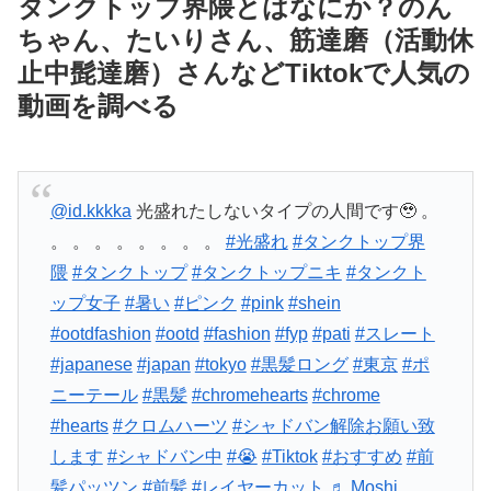
タンクトップ界隈とはなにか？のん
ちゃん、たいりさん、筋達磨（活動休
止中髭達磨）さんなどTiktokで人気の
動画を調べる
@id.kkkka
光盛れたしないタイプの人間です🥹 。
。 。 。 。 。 。 。 。
#光盛れ
#タンクトップ界
隈
#タンクトップ
#タンクトップニキ
#タンクト
ップ女子
#暑い
#ピンク
#pink
#shein
#ootdfashion
#ootd
#fashion
#fyp
#pati
#スレート
#japanese
#japan
#tokyo
#黒髪ロング
#東京
#ポ
ニーテール
#黒髪
#chromehearts
#chrome
#hearts
#クロムハーツ
#シャドバン解除お願い致
します
#シャドバン中
#😭
#Tiktok
#おすすめ
#前
髪パッツン
#前髪
#レイヤーカット
♬ Moshi