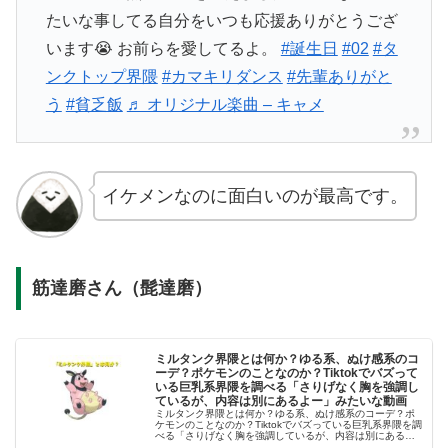
たいな事してる自分をいつも応援ありがとうござ
います😭 お前らを愛してるよ。
#誕生日
#02
#タ
ンクトップ界隈
#カマキリダンス
#先輩ありがと
う
#貧乏飯
♬ オリジナル楽曲 – キャメ
イケメンなのに面白いのが最高です。
筋達磨さん（髭達磨）
ミルタンク界隈とは何か？ゆる系、ぬけ感系のコ
ーデ？ポケモンのことなのか？Tiktokでバズって
いる巨乳系界隈を調べる「さりげなく胸を強調し
ているが、内容は別にあるよー」みたいな動画
ミルタンク界隈とは何か？ゆる系、ぬけ感系のコーデ？ポ
ケモンのことなのか？Tiktokでバズっている巨乳系界隈を調
べる「さりげなく胸を強調しているが、内容は別にあるよ
ー」みたいな動画 @sirobutadayo ミルタンク界隈ってなん