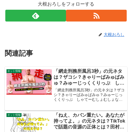
大根おろしをフォローする
大根おろし
関連記事
「網走刑務所風呂3秒」の元ネタ
ネット情報
は？ザコシ？きゃりーぱみゅぱみ
ゅ？みゅーじっくくりっぷ しゃ
てーむしょむしょなどを調べた
「網走刑務所風呂3秒」の元ネタは？ザコ
シ？きゃりーぱみゅぱみゅ？みゅーじっ
くくりっぷ しゃてーむしょむしょなど
を調べた網走刑務所で網走刑務所風呂3秒
してきた🎶 pic.twitter.com/eFlR2SIBAc—
ょ ょ (@ky_tey...
「ねえ、カバン重たい。あなたが
ネット情報
持ってよ。」の元ネタは？TikTok
で話題の音源の正体とは？田村芽