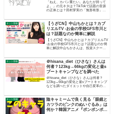
実の「無形有形」を調べる
「ねえ、カバン重たい。あなたが持って
よ。」の元ネタは？TikTokで話題の音源
の正体とは？田村芽実の「無形有形」を
調べる @ystty0 通常運転小娘と執事 ♬
오리지널 사운드 - 🤓 - 카레돈가스 TikTok
やX（旧Twitter）...
【うざCN】中山ちかとは？カブ
ネット情報
リエルTV -お金の学校GFS市川と
は？話題なのか簡単に解説
【うざCN】中山ちかとは？カブリエルTV
-お金の学校GFS市川とは？話題なのか簡
単に解説中山ちかさんは、投資スクール
「お金の学校GFS」の元受講生で、現在
は関連企業のCopiaでコンサルティング部
門のマネジメントを担当する人物です。
＠hisana_diet（ひさな）さんは
ネット情報
この記...
何者？123kg→66kgの変化と釜s
ブートキャンプなどを調べた
＠hisana_diet（ひさな）さんは何者？
123kg→66kgの変化と釜sブートキャンプ
などを調べたダイエットや自己変革のき
っかけは人それぞれ──。ひさな（＠
hisana_diet）さんがThreadsに投稿したビ
フォーアフター写真が大...
陰キャミームで良く見る「眼鏡と
ネット情報
カツラのピンクのぬいぐるみ」は
何か？韓国アニメ『ポンポンポロ