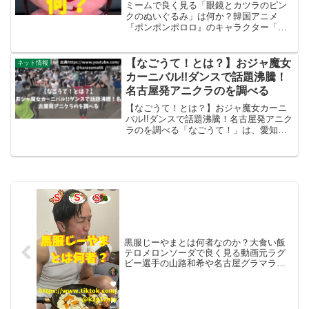
ロ』のキャラクター「ルーピー」
ミームで良く見る「眼鏡とカツラのピン
ピンク色のカワウソの女の子を調
クのぬいぐるみ」は何か？韓国アニメ
『ポンポンポロロ』のキャラクター「ル
べる
ーピー」ピンク色のカワウソの女の子を
調べる吹奏楽部は運動部よりキツいから
pic.twitter.com/1Prw5OKKfT— 教員...
【なごうて！とは？】おジャ魔女
ネット情報
カーニバル!!ダンスで話題沸騰！
名古屋発アニクラのを調べる
【なごうて！とは？】おジャ魔女カーニ
バル!!ダンスで話題沸騰！名古屋発アニク
ラのを調べる「なごうて！」は、愛知県
名古屋市を中心に活動しているオタ芸
（ヲタ芸）特化型のアニソンDJイベント
で、オタク文化の一環として知られてい
ます。以下に「なごう...
黒服じーやまとは何者なのか？大食い飯
テロメロンソーダで良く見る動画元ラグ
ビー選手の山路和希や名古屋グラマラス
などについて【やーじまではない】