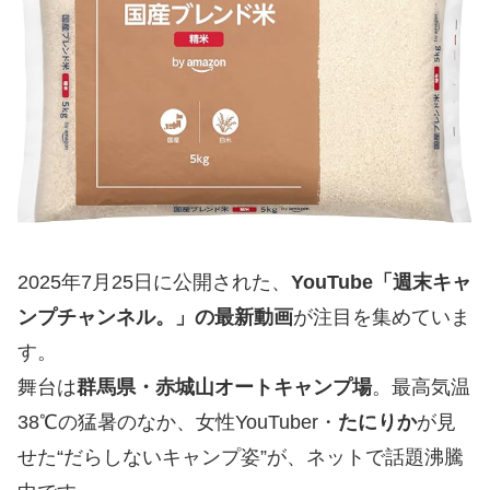
2025年7月25日に公開された、
YouTube「週末キャ
ンプチャンネル。」の最新動画
が注目を集めていま
す。
舞台は
群馬県・赤城山オートキャンプ場
。最高気温
38℃の猛暑のなか、女性YouTuber・
たにりか
が見
せた“だらしないキャンプ姿”が、ネットで話題沸騰