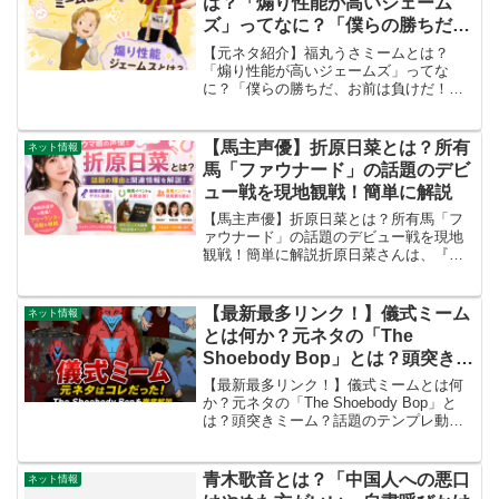
は？「煽り性能が高いジェーム
ズ」ってなに？「僕らの勝ちだ、
お前は負けだ！」の元ネタを解説
【元ネタ紹介】福丸うさミームとは？
「煽り性能が高いジェームズ」ってな
に？「僕らの勝ちだ、お前は負けだ！」
の元ネタを解説 @uni_126f 流行りには
ね、乗っておかないと。 #福丸ミーム
#iLiFE #福丸うさ #アイドル #ミーム @
【馬主声優】折原日菜とは？所有
ネット情報
福...
馬「ファウナード」の話題のデビ
ュー戦を現地観戦！簡単に解説
【馬主声優】折原日菜とは？所有馬「フ
ァウナード」の話題のデビュー戦を現地
観戦！簡単に解説折原日菜さんは、『ウ
マ娘 プリティーダービー』などで知られ
る声優です。2026年にはフリーランスと
して活動を続けることを発表したほか、
【最新最多リンク！】儀式ミーム
ネット情報
競馬関連イベントへ...
とは何か？元ネタの「The
Shoebody Bop」とは？頭突きミ
ーム？話題のテンプレ動画を簡単
【最新最多リンク！】儀式ミームとは何
に解説
か？元ネタの「The Shoebody Bop」と
は？頭突きミーム？話題のテンプレ動画
を簡単に解説「儀式ミーム」は、TikTok
やXを中心に広がっているネットミームで
す。短い動画の中で決まった動きや演出
青木歌音とは？「中国人への悪口
ネット情報
を...