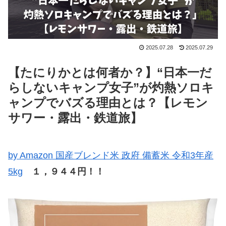
2025.07.28
2025.07.29
【たにりかとは何者か？】“日本一だ
らしないキャンプ女子”が灼熱ソロキ
ャンプでバズる理由とは？【レモン
サワー・露出・鉄道旅】
by Amazon 国産ブレンド米 政府 備蓄米 令和3年産
5kg
１，９４４円！！