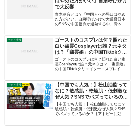
はやめた方がいい」自粛呼びかけ
で大反響
青木歌音とは？「中国人への悪口はやめ
た方がいい」自粛呼びかけで大反響日本
のSNSで中国批判が過熱する中、青木歌
音が「中国人への悪口は控えて」と呼び
かけ注目。SNS翻訳機能により、日本語
の罵倒がそのまま世界へ届くため「日本
ゴーストのコスプレは何？照れた
ネット情報
のイメージが悪くなる...
白い幽霊Cosplayerは誰？元ネタ
は？「幽霊娘」の中国Tiktokクリ
エイターコスプレイヤー「杏子夫
ゴーストのコスプレは何？照れた白い幽
人」を調べる
霊Cosplayerは誰？元ネタは？「幽霊娘」
の中国Tiktokクリエイターコスプレイヤ
ー「杏子夫人」を調べる最近よく見るゴ
ーストは何なんでしょうか？とっても気
になるので調べます。このコスプレは
【中国でも人気！】松山油脂って
ネット情報
「幽霊娘」...
なに？敏感肌・乾燥肌・低刺激な
ぜ人気？SNSでバズっているの
か？【アトピーに効くのか？】
【中国でも人気！】松山油脂ってなに？
敏感肌・乾燥肌・低刺激なぜ人気？SNS
でバズっているのか？【アトピーに効く
のか？】最近X（旧Twitter）やInstagram
で話題になっている「松山油脂」。敏感
肌や乾燥肌の人を中心に「神コスメ」と
して...