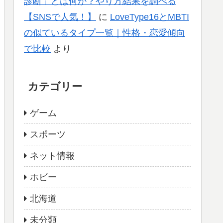
診断」とは何か？やり方結果を調べる
【SNSで人気！】
に
LoveType16とMBTI
の似ているタイプ一覧｜性格・恋愛傾向
で比較
より
カテゴリー
ゲーム
スポーツ
ネット情報
ホビー
北海道
未分類