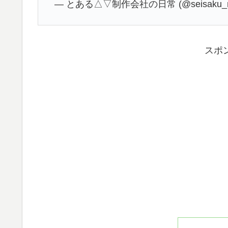
— とある△▽制作会社の日常 (@seisaku_nic
スポ