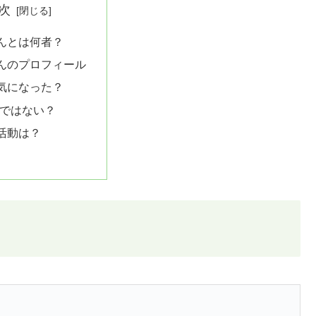
次
んとは何者？
んのプロフィール
気になった？
優ではない？
活動は？