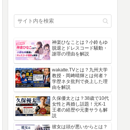
神楽ひなことは？小鈴もゆ
脱退とドレスコード騒動・
謝罪の理由を解説
wakatte.TVとは？九州大学
教授・岡﨑晴輝とは何者？
学歴ネタ批判で炎上した理
由を解説
久保優太とは？38歳で10代
女性と再婚し話題！元K-1
王者の経歴や元妻サラも解
説
彼女は頭が悪いからとは？