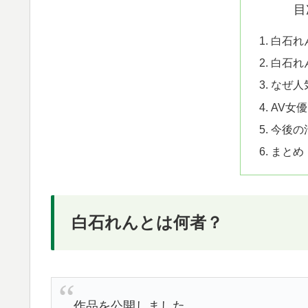
目
白石れ
白石れ
なぜ人
AV女
今後の
まとめ
白石れんとは何者？
作品を公開しました。