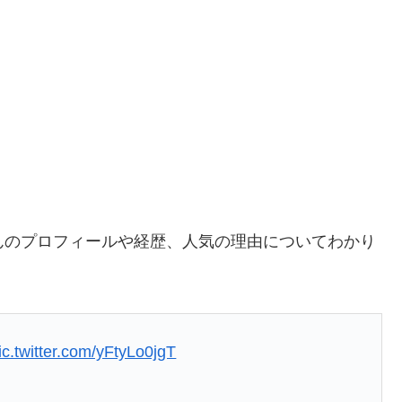
。
んのプロフィールや経歴、人気の理由についてわかり
ic.twitter.com/yFtyLo0jgT