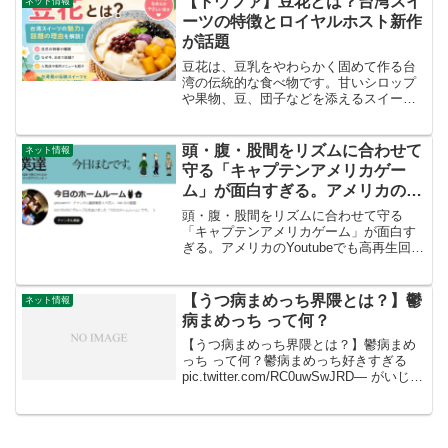
【トウファ】豆花とは？台湾スイ
ネット情報
ーツの特徴とロイヤルホスト新作
が話題
豆花は、豆乳をやわらかく固めて作る台
湾の伝統的な食べ物です。甘いシロップ
や果物、豆、団子などを添えるスイーツ
として親しまれています。この記事で
は、豆花の特徴や種類、日本で注目され
た理由、代表的な食べ方を簡単に紹介し
頭・腹・股間をリズムに合わせて
ネット情報
ます。豆花とは？豆花は、豆...
守る「キャプテンアメリカゲー
ム」が面白すぎる。アメリカの
Youtubeでも高再生回数！Tikitok
頭・腹・股間をリズムに合わせて守る
で有名な「今日のホームルーム」
「キャプテンアメリカゲーム」が面白す
ぎる。アメリカのYoutubeでも高再生回
を調べる。
数！Tikitokで有名な「今日のホームルー
ム」を調べる。たまたま観ていた、ショ
ート動画。海外の切り取り動画なのだ
【うつ病まめっち界隈とは？】鬱
ネット情報
が、どう見ても...
病まめっち って何？
【うつ病まめっち界隈とは？】鬱病まめ
っち って何？鬱病まめっち好きすぎる
pic.twitter.com/RC0uwSwJRD— がいじん
ねき (@gaizin_mania2) September 24,
2024 「鬱病まめっち」とは、2...