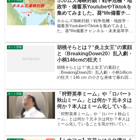
ホルムズ海峡封鎖！戦争危機・地
ネット情報
政学・備蓄系YoutubeやTiktokを
集めてみました。葵*life備蓄チャ
ンネル・未来薬草学 織田剛・こ
ホルムズ海峡封鎖！戦争危機・地政学・
こみちゃんネル・ゆかちゃんね
備蓄系YoutubeやTiktokを集めてみまし
た。葵*life備蓄チャンネル・未来薬草学
る・備蓄ママさゆチャンネル【6
織田剛・ここみちゃんネル・ゆかちゃん
人家族を守る】
ねる・備蓄ママさゆチャンネル【6人家族
を守る】(function(b,c,f...
胡桃そらとは？“炎上女王”の素顔
ネット情報
と〈BreakingDown20〉乱入劇・
小柄146cmの狂犬！
胡桃そらとは？“炎上女王”の素顔と
〈BreakingDown20〉乱入劇・小柄146cm
の狂犬！146 cm の小さな身体で暴れ回る
――その名は胡桃そら。2026 年春の
BreakingDown 20 での “再炎上” をきっか
けに再び検...
「狩野英孝ミーム」や「ロバート
ネット情報
秋山ミーム」とは何か？元ネタは
何か？本人はミーム化しているこ
とを気が付いていない?「pink!
「狩野英孝ミーム」や「ロバート秋山ミ
wink! link! 」の歌詞や作曲のNIU
ーム」とは何か？元ネタは何か？本人は
ミーム化していることを気が付いていな
さん、TiktokやYoutubeで人気の
い?「pink! wink! link! 」の歌詞や作曲の
エイコーミームなどについて調べ
NIUさん、TiktokやYoutubeで人気のエイ
る
コーミームなどについて...