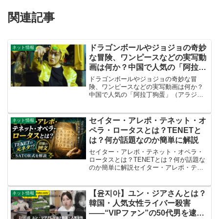
関連記事
ドラゴンボールやジョジョの奇妙
ネット情報
な冒険、ワンピースなどの実写動
画は何か？中国で人気の「阿拉丁
狗蛋」（アラジンゴウダン、アラ
ドラゴンボールやジョジョの奇妙な冒
ジンの犬の卵）を紹介、Tiktokや
険、ワンピースなどの実写動画は何か？
中国で人気の「阿拉丁狗蛋」（アラジン
Youtubeで良く観るやつ。
ゴウダン、アラジンの犬の卵）を紹介、
TiktokやYoutubeで良く観るやつ。
@aladinggoudan2024 乡村真人版JO...
セイター・アレポ・テネット・オ
ネット情報
ペラ・ロータスとは？TENETと
は？何が話題なのか簡単に解説
セイター・アレポ・テネット・オペラ・
ロータスとは？TENETとは？何が話題な
のか簡単に解説セイター・アレポ・テネ
ット・オペラ・ロータスは、映画
『TENET テネット』の重要なモチーフと
なった5つの単語です。この記事では、
【윤지아】ユン・ジアさんとは？
ネット情報
SATOR式とは何か...
韓国・人気女性ライバー殺害
――“VIPファン”の50代男を逮