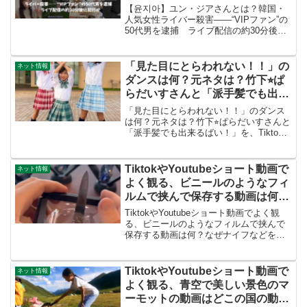
捕 ライブ配信の約30分後に犯行
【윤지아】ユン・ジアさんとは？韓国・
か
人気女性ライバー殺害――“VIPファン”の
50代男を逮捕 ライブ配信の約30分後に
犯行か9月11日（現地）に全羅北道・茂朱
郡の山中で遺体発見。被害者はTikTokフ
ォロワー30万人超のユン・ジアさん
「見た目にとらわれない！！」の
ネット情報
（24...
ダンスは何？元ネタは？竹下⭐︎ぱ
らだいすさんと「派手髪でも出来
るばい！」を、TiktokやYoutube
「見た目にとらわれない！！」のダンス
で良く観るからオジサンが調べ
は何？元ネタは？竹下⭐︎ぱらだいすさんと
「派手髪でも出来るばい！」を、Tiktok
る。
やYoutubeで良く観るからオジサンが調べ
る。かわいい女の子の「見た目」にとら
われない、と言う意味でしょうか？意味
TiktokやYoutubeショート動画で
ネット情報
が知り...
よく観る、ビニールのようなフィ
ルムで挟んで保存する動画は何？
なぜナイフなどを挟んで破くの
TiktokやYoutubeショート動画でよく観
か？「3D Floating Frame
る、ビニールのようなフィルムで挟んで
保存する動画は何？なぜナイフなどを挟
Display」3D フローティングフレ
んで破くのか？「3D Floating Frame
ーム ディスプレイについて調べ
Display」3D フローティングフレーム デ
る
ィスプレイについて調...
TiktokやYoutubeショート動画で
ネット情報
よく観る、青空で美しい景色のマ
ーモットの動画はどこの国の動画