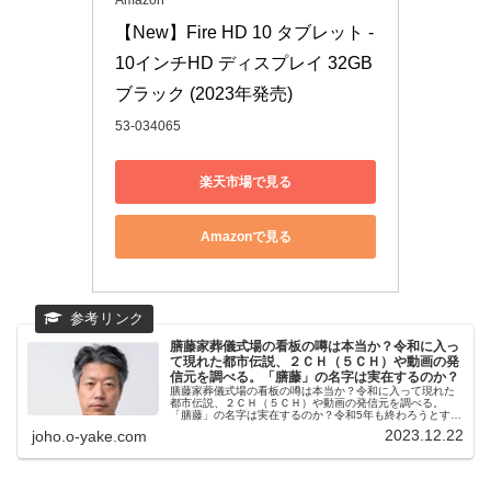
Amazon
【New】Fire HD 10 タブレット - 
10インチHD ディスプレイ 32GB 
ブラック (2023年発売)
53-034065
楽天市場で見る
Amazonで見る
膳藤家葬儀式場の看板の噂は本当か？令和に入っ
て現れた都市伝説、２ＣＨ（５ＣＨ）や動画の発
信元を調べる。「膳藤」の名字は実在するのか？
膳藤家葬儀式場の看板の噂は本当か？令和に入って現れた
都市伝説、２ＣＨ（５ＣＨ）や動画の発信元を調べる。
「膳藤」の名字は実在するのか？令和5年も終わろうとする
頃ですが、ふと見たＹｏｕｔｕｂｅのショート動画に興味
2023.12.22
joho.o-yake.com
を持ち、調べてみました。このペー...