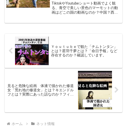
なのか？中国？西蔵？「The
TiktokやYoutubeショート動画でよく観
Bobak Marmot」について調べる
る、青空で美しい景色のマーモットの動
画はどこの国の動画なのか？中国？西
蔵？「The Bobak Marmot」について調べ
るTiktokやYoutubeショート動画でよく観
る、青空で美しい景色...
Ｙｏｕｔｕｂｅで観た「チムトンタン」
とは？星羽千夢とは？「命日予報」など
存在するのか？確認しています。
見ると危険な絵画 体液で描かれた修道
女「荒れ地の修道女」とは？キエンドル
フとは？実際にあった話なのか？フィク
ションなのか？ＹｏｕｔｕｂｅやＴｉｋ
ｔｏｋで話題。
ホーム
ネット情報