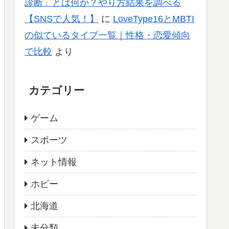
診断」とは何か？やり方結果を調べる
【SNSで人気！】
に
LoveType16とMBTI
の似ているタイプ一覧｜性格・恋愛傾向
で比較
より
カテゴリー
ゲーム
スポーツ
ネット情報
ホビー
北海道
未分類