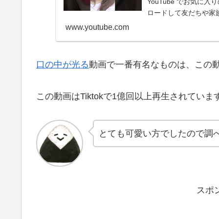
YouTube でお気
ロードして友だちや家
www.youtube.com
口の中が光る
動画で一番有名なものは、この
この動画はTiktokで1億回以上再生されていま
とても可愛い方でしたので調
スポ