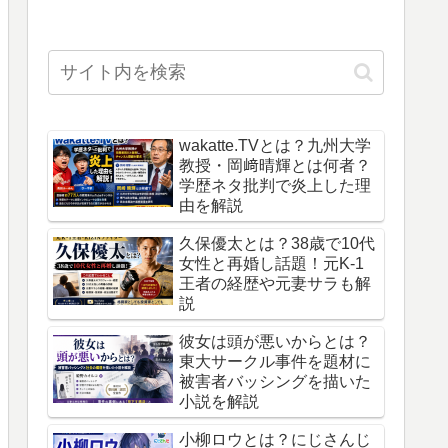
wakatte.TVとは？九州大学
教授・岡﨑晴輝とは何者？
学歴ネタ批判で炎上した理
由を解説
久保優太とは？38歳で10代
女性と再婚し話題！元K-1
王者の経歴や元妻サラも解
説
彼女は頭が悪いからとは？
東大サークル事件を題材に
被害者バッシングを描いた
小説を解説
小柳ロウとは？にじさんじ