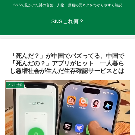
SNSで見かけた謎の言葉・人物・動画の元ネタをわかりやすく解説
SNSこれ何？
「死んだ？」が中国でバズってる。中国で
「死んだの？」アプリがヒット 一人暮ら
し急増社会が生んだ生存確認サービスとは
ネット情報