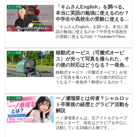
「キムさんEnglish」を調べる。
ネット情報
本当に英語の勉強に使えるのか？
中学生や高校生の受験に使えるの
dか？YoutubeやTiktokで人気の
「キムさんEnglish」を調べる。本当に英
動画を調べる
語の勉強に使えるのか？中学生や高校生
の受験に使えるのdか？YoutubeやTiktok
で人気の動画を調べる【金さん】有名な
二人が、ノリノリで英語を教えてくれま
す。気になります。どのようなコンセプ
移動式オービス（可搬式オービ
ネット情報
ト...
ス）が光って写真を撮られた、そ
の後の対応はどうなる？一発免
停？郵便がくるのか？反則金や罰
移動式オービス（可搬式オービス）が光
金はいくら払うのか？調べてみま
って写真を撮られた、その後の対応はど
うなる？一発免停？郵便がくるのか？反
す。
則金や罰金はいくら払うのか？調べてみ
ます。令和に入り、どんどん存在感を増
す「可搬式オービス」、一般的には移動
一ノ瀬瑠菜とは何者？シャルロッ
ネット情報
式オービスとも呼ばれてい...
ト卒業後の経歴とグラビア活動を
解説
一ノ瀬瑠菜さんは、元アイドルグループ
のセンターで、現在はグラビアを中心に
活動している19歳の人物です。
『FLASH』の小旅行グラビアや、日本家