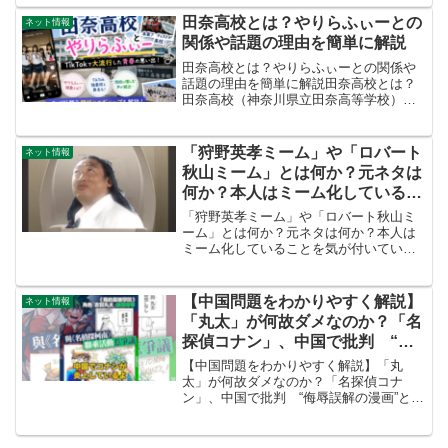
屋で撮影した大人っぽい姿が注目されて
います。この記事では、経歴や話題にな
田奈高校とは？やりらふぃーとの
ネット情報
った理由を紹介します。一ノ...
関係や話題の理由を簡単に解説
田奈高校とは？やりらふぃーとの関係や
話題の理由を簡単に解説田奈高校とは？
田奈高校（神奈川県立田奈高等学校）
は、神奈川県横浜市青葉区にあった公立
高校です。自由な校風で知られ、制服の
着こなしや髪型など生徒の個性を尊重す
「狩野英孝ミーム」や「ロバート
ネット情報
る学校として話題になること...
秋山ミーム」とは何か？元ネタは
何か？本人はミーム化しているこ
とを気が付いていない?「pink!
「狩野英孝ミーム」や「ロバート秋山ミ
wink! link! 」の歌詞や作曲のNIU
ーム」とは何か？元ネタは何か？本人は
ミーム化していることを気が付いていな
さん、TiktokやYoutubeで人気の
い?「pink! wink! link! 」の歌詞や作曲の
エイコーミームなどについて調べ
NIUさん、TiktokやYoutubeで人気のエイ
る
コーミームなどについて...
【中国問題をわかりやすく解説】
ネット情報
「丸太」が何故ダメなのか？「名
探偵コナン」、中国で批判 “侮
辱誤解の漫画”とコラボで炎上
【中国問題をわかりやすく解説】「丸
太」が何故ダメなのか？「名探偵コナ
ン」、中国で批判 “侮辱誤解の漫画”とコ
ラボで炎上中国SNSで、日本の人気アニ
メ「名探偵コナン」が批判の対象となっ
た。原因は、過去に中国で炎上歴のある