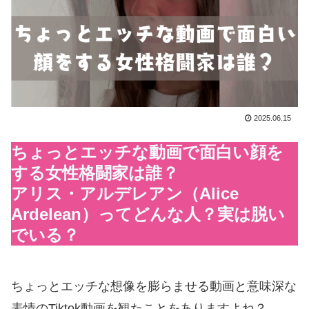
2025.06.15
ちょっとエッチな動画で面白い顔を
する女性格闘家は誰？
アリス・アルデレアン（Alice
Ardelean）ってどんな人？実は脱い
でいる？
ちょっとエッチな想像を膨らませる動画と意味深な
表情のTiktok動画を観たことをありますよね？