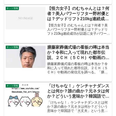
品を発送するとき、ローソンなどのコン
ビニからゆうパック発送する方は多いと
【怪力女子】のむちゃんとは？何
ネット情報
思います。でもこんな経験...
者？美人パワーリフター野村優と
は？デッドリフト210kg連続成功
が話題に
【怪力女子】のむちゃんとは？何者？美
人パワーリフター野村優とは？デッドリ
フト210kg連続成功が話題に女子パワーリ
フティング選手・野村優が、デッドリフ
ト210kgを2回連続で引き上げる動画を公
開し、大きな注目を集めている。2024年
膳藤家葬儀式場の看板の噂は本当
ネット情報
の全日本...
か？令和に入って現れた都市伝
説、２ＣＨ（５ＣＨ）や動画の発
信元を調べる。「膳藤」の名字は
膳藤家葬儀式場の看板の噂は本当か？令
実在するのか？
和に入って現れた都市伝説、２ＣＨ（５
ＣＨ）や動画の発信元を調べる。「膳
藤」の名字は実在するのか？令和5年も終
わろうとする頃ですが、ふと見たＹｏｕ
ｔｕｂｅのショート動画に興味を持ち、
「けちゃな！」ケンチャナダンス
ネット情報
調べてみました。このペー...
とは何か？誰の曲か？元ネタは何
か？どういう意味か？韓国語で
「大丈夫」という意味の
「けちゃな！」ケンチャナダンスとは何
「KHÔNG SAO CẢ」（フィーチ
か？誰の曲か？元ネタは何か？どういう
意味か？韓国語で「大丈夫」という意味
ャリング・7dnight）とダンスを
の「KHÔNG SAO CẢ」（フィーチャリ