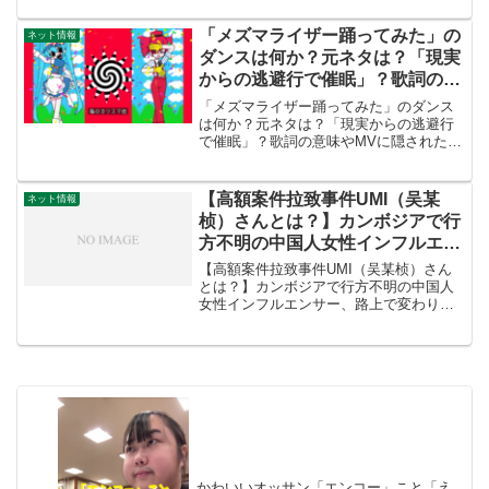
調べる
ング・7dnight）とダンスを調べる「けち
ゃな！」と歌うダンスはいったい何なの
「メズマライザー踊ってみた」の
ネット情報
でしょう...
ダンスは何か？元ネタは？「現実
からの逃避行で催眠」？歌詞の意
味やMVに隠された意味とは？
「メズマライザー踊ってみた」のダンス
HELP？SOS？初音ミクが闇落
は何か？元ネタは？「現実からの逃避行
で催眠」？歌詞の意味やMVに隠された意
ち？狂気？ベロ出しはなぜ？作者
味とは？HELP？SOS？初音ミクが闇落
の「サツキ」さん、「channel」
ち？狂気？ベロ出しはなぜ？作者の「サ
さんについて調べる
ツキ」さん、「channel」さんについて調
【高額案件拉致事件UMI（吴某
ネット情報
べるこのよ...
桢）さんとは？】カンボジアで行
方不明の中国人女性インフルエン
サー、路上で変わり果てた姿で発
【高額案件拉致事件UMI（吴某桢）さん
見
とは？】カンボジアで行方不明の中国人
女性インフルエンサー、路上で変わり果
てた姿で発見中国・福建省出身の女性イ
ンフルエンサーが、金銭目的で渡航した
カンボジアで行方不明となり、現地の路
上で衰弱した状態で発見...
かわいいオッサン「エンコー」こと「え