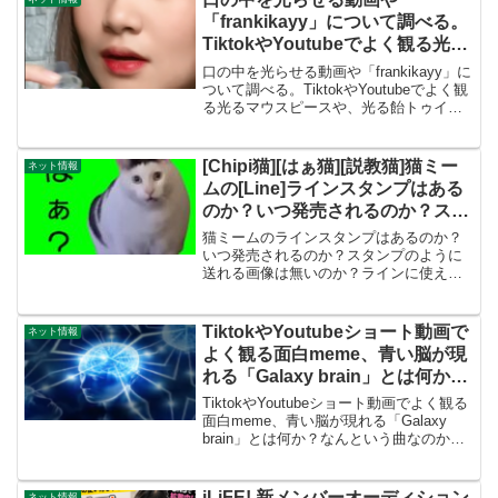
YouTubeで...
「frankikayy」について調べる。
TiktokやYoutubeでよく観る光る
マウスピースや、光る飴トゥイン
口の中を光らせる動画や「frankikayy」に
クルキャンディはどのように使う
ついて調べる。TiktokやYoutubeでよく観
る光るマウスピースや、光る飴トゥイン
のか？
クルキャンディはどのように使うのか？
口の中が光る動画で一番有名なものは、
この動画だと思います。この動画はT...
[Chipi猫][はぁ猫][説教猫]猫ミー
ネット情報
ムの[Line]ラインスタンプはある
のか？いつ発売されるのか？スタ
ンプのように送れる画像は無いの
猫ミームのラインスタンプはあるのか？
か？ラインに使える画像を置いて
いつ発売されるのか？スタンプのように
送れる画像は無いのか？ラインに使える
おきます。
画像を置いておきます。2024年の初めに
流行している「猫ミーム」、Tiktokや
Youtubeで大人気です。猫の可愛さと表情
TiktokやYoutubeショート動画で
ネット情報
が進化し...
よく観る面白meme、青い脳が現
れる「Galaxy brain」とは何か？
なんという曲なのか？誰が作った
TiktokやYoutubeショート動画でよく観る
memeなのか？
面白meme、青い脳が現れる「Galaxy
brain」とは何か？なんという曲なのか？
誰が作ったmemeなのか？とっても面白
い動画です。青い脳が出てくるのもジワ
ジワ来ます。この「Galaxy...
iLiFE! 新メンバーオーディション
ネット情報