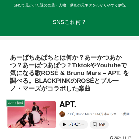
SNSで見かけた謎の言葉・人物・動画の元ネタをわかりやすく解説
SNSこれ何？
あーぱちあぱちとは何か？あーかつあか
つ？あーぱつあぱつ？TiktokやYoutubeで
気になる歌ROSÉ & Bruno Mars – APT. を
調べる。BLACKPINKのROSÉとブルー
ノ・マーズがコラボした楽曲
ネット情報
2024.11.17