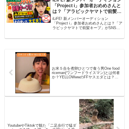
「Project i」参加者おめめさんと
は？「アラビックヤマトで前髪キ
ープ」がSNSで拡散 なぜ若者
iLiFE! 新メンバーオーディション
は“液体のり”を髪に使うのか？
「Project i」参加者おめめさんとは？「ア
ラビックヤマトで前髪キープ」がSNSで
拡散 なぜ若者は“液体のり”を髪に使うの
か？紙を貼るための定番文房具「アラビ
ックヤマトのり」を、前髪やもみあげの
セッ...
お米５合を煮卵ひとつで食う男One food
riceman(ワンフードライスマン)とは何者
か？YELLOWwwのFFヤスエダとは？海
外・中国ではお米の妖精・お米の達人と
してバズっている日本のクリエイターを
調べる。TiktokやYoutubeで良く観る動画
「米饭仙人」5合を食う男
YoutubeやTiktokで観た「二足歩行で猛ダ