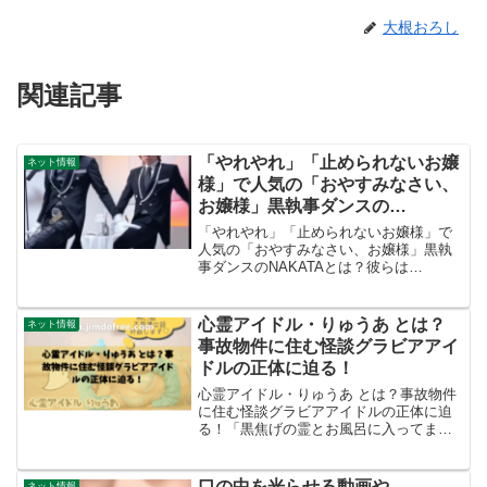
大根おろし
関連記事
「やれやれ」「止められないお嬢
ネット情報
様」で人気の「おやすみなさい、
お嬢様」黒執事ダンスの
NAKATAとは？彼らは
「やれやれ」「止められないお嬢様」で
【ASMRZ】キム・ギョンウクと
人気の「おやすみなさい、お嬢様」黒執
事ダンスのNAKATAとは？彼らは
チャ・チョンイル。
【ASMRZ】キム・ギョンウクとチャ・チ
tanaka_kimhongnam（다나카
ョンイル。tanaka_kimhongnam（다나카
김홍남）、
김홍남）、needmorecash_vd...
心霊アイドル・りゅうあ とは？
ネット情報
needmorecash_vdbh（닛몰캐
事故物件に住む怪談グラビアアイ
쉬）を調べる
ドルの正体に迫る！
心霊アイドル・りゅうあ とは？事故物件
に住む怪談グラビアアイドルの正体に迫
る！「黒焦げの霊とお風呂に入ってま
す」と語る、異色の“心霊系アイドル”りゅ
うあさん。10年以上、事故物件に住み続
けながら、霊との“同居生活”をSNSや
口の中を光らせる動画や
ネット情報