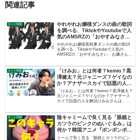
関連記事
やれやれお嬢様ダンスの曲の歌詞
ネット情報
を調べる、TiktokやYoutubeで人
気のAMSRZの「おやすみなさ
い、お嬢さん」誰が作った曲なの
やれやれお嬢様黒執事ダンスの曲の歌詞
か？
を調べる、TiktokやYoutubeで人気の
AMSRZの「おやすみなさい、お嬢さん」
誰が作った曲なのか？人気の「やれやれ
お嬢様黒執事ダンス」。この曲は誰が作
って、どのような内容なのか？気になる
「けみお」とは何者？kemio？黒
ネット情報
ので知らべ...
澤健太？元ジャニーズ？ゲイなの
か？アナザースカイで話題の人を
解説
「けみお」とは何者？kemio？黒澤健太？
元ジャニーズ？ゲイなのか？アナザース
カイで話題の人を解説けみおさんは、
YouTubeやモデル、歌手など幅広く活動
するエンターテイナーです。この記事で
は、けみおさんがどのような人物なの
陰キャミームで良く見る「眼鏡と
ネット情報
か、注目を集めた...
カツラのピンクのぬいぐるみ」は
何か？韓国アニメ『ポンポンポロ
ロ』のキャラクター「ルーピー」
ミームで良く見る「眼鏡とカツラのピン