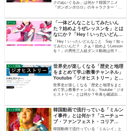
ピンク色のカワウソの女の子を調
クのぬいぐるみ」は何か？韓国アニメ
『ポンポンポロロ』のキャラクター「ル
べる
ーピー」ピンク色のカワウソの女の子を
調べる吹奏楽部は運動部よりキツいから
pic.twitter.com/1Prw5OKKfT— 教員...
「一体どんなことしてみたいん
ゲーム
た？始めようぜレッスンを」とは
なにか？「Hey！いったいどんな
こと Say！知ってみたいん
「Hey！いったいどんなこと Say！知っ
だ？ さぁ！始めようLesson
てみたいんだ？ さぁ！始めようLesson
を！」の男性三人組ダンス動画は何？元
を！」の男性三人組ダンス動画は
ネタは？TiktokやYoutubeで人気の
何？元ネタは？TiktokやYoutube
「S.E.M（セム）」アイドルマスター
で人気の「S.E.M（セム）」アイ
SideMについて調べる。たけのこダン...
世界史が楽しくなる「歴史と地理
ネット情報
ドルマスターSideMについて調べ
をまとめて学ぶ教養チャンネル」
る。たけのこダンスとの関係も。
Youtube「ジオヒストリー」とは
何か？年表も確認出来て受験勉強
世界史が楽しくなる「歴史と地理をまと
にも良いかもしれない動画を調べ
めて学ぶ教養チャンネル」Youtube「ジオ
ヒストリー」とは何か？年表も確認出来
る。
て受験勉強にも良いかもしれない動画を
調べる。何気なく観てみたら、とても分
かりやすかったのでお勧めしたいと思い
韓国動画で流行っている「ミルン
ネット情報
ます。歴史の概要...
イ事件」とは何か？「ユーチュー
ブ・ファンフェスト・コリア
2024で話題沸騰！ イジェギュの
韓国動画で流行っている「ミルンイ」と