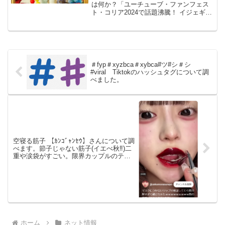
『미룬이（ミルニ）미룬이（ミル
は何か？「ユーチューブ・ファンフェス
ト・コリア2024で話題沸騰！ イジェギュ
ンイ）』が巻き起こした波紋」미
の『미룬이（ミルニ）미룬이（ミルン
룬이 (prod.과나) Official M/V
イ）』が巻き起こした波紋」懐かしいメ
ロディのダンス。これは何なのでしょう
か？気になるので調べ...
＃fyp＃xyzbca＃xybca#ツ#シ＃シ゚
#viral Tiktokのハッシュタグについて調
べました。
空寝る筋子 【ｶﾝｺﾞｬﾝｾｳ】さんについて調
べます。節子じゃない筋子(イエべ秋‼️)二
重や涙袋がすごい。限界カップルのティ
オンひまりとの関係も
ホーム
ネット情報