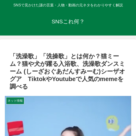
SNSで見かけた謎の言葉・人物・動画の元ネタをわかりやすく解説
SNSこれ何？
「洗澡歌」「洗操歌」とは何か？猫ミー
ム？猫や犬が躍る入浴歌、洗澡歌ダンスミ
ーム (しーざおぐあだんすみーむ)シーザオ
グア TiktokやYoutubeで人気のmemeを
調べる
ネット情報