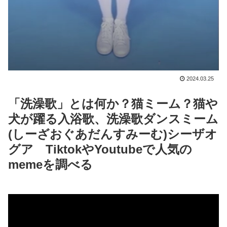
2024.03.25
「洗澡歌」とは何か？猫ミーム？猫や
犬が躍る入浴歌、洗澡歌ダンスミーム
(しーざおぐあだんすみーむ)シーザオ
グア TiktokやYoutubeで人気の
memeを調べる