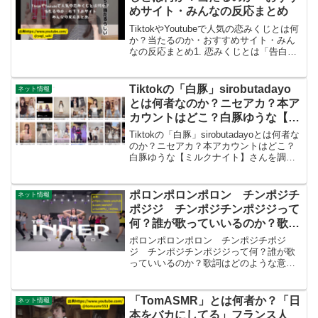
めサイト・みんなの反応まとめ
TiktokやYoutubeで人気の恋みくじとは何
か？当たるのか・おすすめサイト・みん
なの反応まとめ1. 恋みくじとは「告白の
チャンスは近い」「待ち人は現れる」
「縁談は慎重に」「恋みくじ」とは、神
社やお寺で引くおみくじの中でも恋愛運
Tiktokの「白豚」sirobutadayo
ネット情報
に特化し...
とは何者なのか？ニセアカ？本ア
カウントはどこ？白豚ゆうな【ミ
ルクナイト】さんを調べる【ミル
Tiktokの「白豚」sirobutadayoとは何者な
タンク界隈】
のか？ニセアカ？本アカウントはどこ？
白豚ゆうな【ミルクナイト】さんを調べ
る【ミルタンク界隈】 @skb69_inc 白豚
ちゃんのかわいいサランへダンス #shorts
#ダンス #da...
ポロンポロンポロン チンポジチ
ネット情報
ポジジ チンポジチンポジジって
何？誰が歌っていいるのか？歌詞
はどのような意味か？タイの「ノ
ポロンポロンポロン チンポジチポジ
ーン・ティウ」さんが歌う「パー
ジ チンポジチンポジジって何？誰が歌
っていいるのか？歌詞はどのような意味
ロンポンチュン」と「The Inner
か？タイの「ノーン・ティウ」さんが歌
Studio」について調べる【チンポ
う「パーロンポンチュン」と「The Inner
ジダンス】
Studio」について調べる【チンポジダン
「TomASMR」とは何者か？「日
ネット情報
ス】軽快...
本をバカにしてる」フランス人