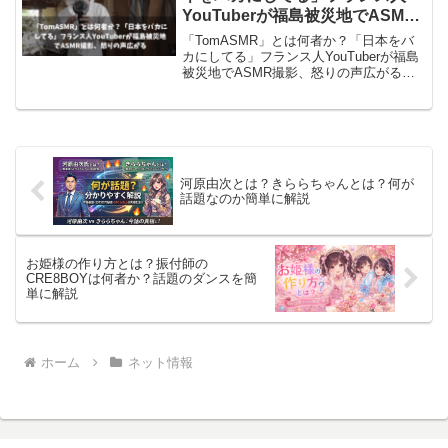
YouTuberが福島被災地でASMR
撮影、怒りの声広がる
「TomASMR」とは何者か？「日本をバ
カにしてる」フランス人YouTuberが福島
被災地でASMR撮影、怒りの声広がる福
島県浪江町で、フランス人
YouTuber「TomASMR」が“被災地ASMR
動画”を投稿し、ネット上で大きな批判を
呼ん...
河原由次とは？きららちゃんとは？何が
話題なのか簡単に解説
お姫様の作り方とは？振付師の
CRE8BOYは何者か？話題のダンスを簡
単に解説
ホーム
ネット情報