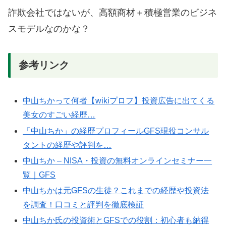
詐欺会社ではないが、高額商材＋積極営業のビジネ
スモデルなのかな？
参考リンク
中山ちかって何者【wikiプロフ】投資広告に出てくる
美女のすごい経歴…
「中山ちか」の経歴プロフィールGFS現役コンサル
タントの経歴や評判を…
中山ちか – NISA・投資の無料オンラインセミナー一
覧｜GFS
中山ちかは元GFSの生徒？これまでの経歴や投資法
を調査！口コミと評判を徹底検証
中山ちか氏の投資術とGFSでの役割：初心者も納得