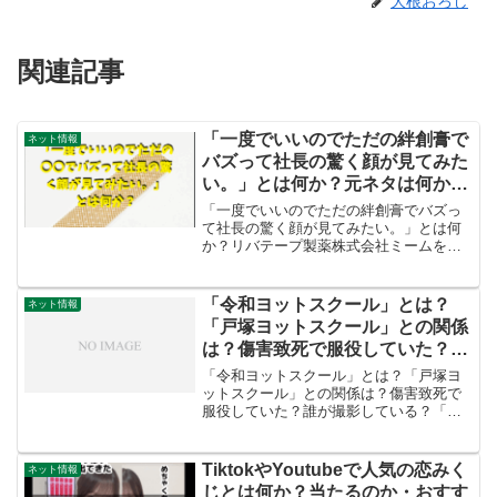
大根おろし
関連記事
「一度でいいのでただの絆創膏で
ネット情報
バズって社長の驚く顔が見てみた
い。」とは何か？元ネタは何か？
リバテープ製薬株式会社ミームを
「一度でいいのでただの絆創膏でバズっ
調べる
て社長の驚く顔が見てみたい。」とは何
か？リバテープ製薬株式会社ミームを調
べる一度でいいのでアイスのイラストで
バズって社長の驚く顔が見てみたい。
pic.twitter.com/MIMnBHd5V7— ブル...
「令和ヨットスクール」とは？
ネット情報
「戸塚ヨットスクール」との関係
は？傷害致死で服役していた？誰
が撮影している？
「令和ヨットスクール」とは？「戸塚ヨ
ットスクール」との関係は？傷害致死で
服役していた？誰が撮影している？「令
和ヨットスクール」とは、2024年8月に開
設されたYouTubeチャンネル名です。過
去に社会的議論を巻き起こした戸塚宏氏
TiktokやYoutubeで人気の恋みく
ネット情報
（戸塚ヨット...
じとは何か？当たるのか・おすす