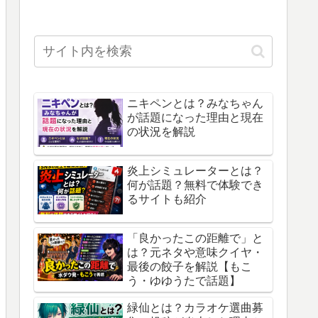
ニキペンとは？みなちゃん
が話題になった理由と現在
の状況を解説
炎上シミュレーターとは？
何が話題？無料で体験でき
るサイトも紹介
「良かったこの距離で」と
は？元ネタや意味クイヤ・
最後の餃子を解説【もこ
う・ゆゆうたで話題】
緑仙とは？カラオケ選曲募