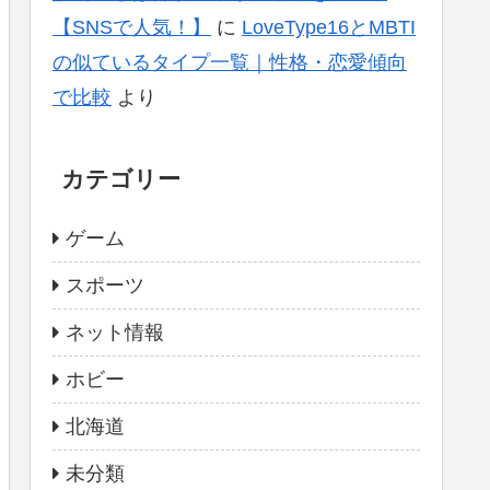
【SNSで人気！】
に
LoveType16とMBTI
の似ているタイプ一覧｜性格・恋愛傾向
で比較
より
カテゴリー
ゲーム
スポーツ
ネット情報
ホビー
北海道
未分類