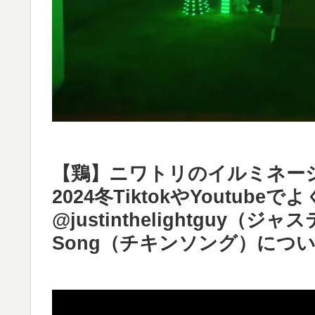
【鶏】ニワトリのイルミネー
2024冬TiktokやYoutub
@justinthelightguy（ジャス
Song（チキンソング）につ