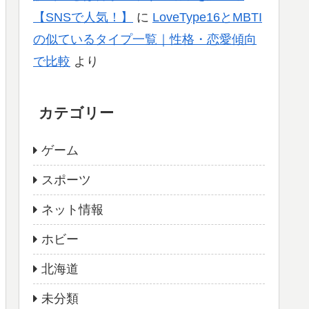
【SNSで人気！】
に
LoveType16とMBTI
の似ているタイプ一覧｜性格・恋愛傾向
で比較
より
カテゴリー
ゲーム
スポーツ
ネット情報
ホビー
北海道
未分類