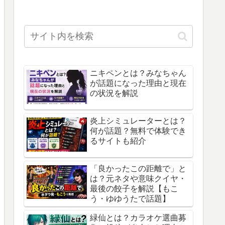
ニキペンとは？みなちゃん
が話題になった理由と現在
の状況を解説
炎上シミュレーターとは？
何が話題？無料で体験でき
るサイトも紹介
「良かったこの距離で」と
は？元ネタや意味クイヤ・
最後の餃子を解説【もこ
う・ゆゆうたで話題】
緑仙とは？カラオケ選曲募