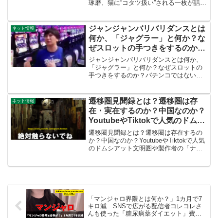
琢磨、猫に“コタツ扱い”される一枚が話題
の女装家を調べたよ谷琢磨さん（48）が
Xに投稿した「猫がスカートをコタツと勘
違いした」写真が大きな反響を呼んでい
ジャンジャンバリバリダンスとは
ネット情報
ます。女装ロリー...
何か、「ジャグラー」と何か？な
ぜスロットの手つきをするのか？
パチンコではないのか？Youtube
ジャンジャンバリバリダンスとは何か、
やTiktokで人気のダンスを調べて
「ジャグラー」と何か？なぜスロットの
手つきをするのか？パチンコではないの
みる。
か？YoutubeやTiktokで人気のダンスを調
べてみる。 @k_airi25 #ジャンバリダンス
#本家 ♬ オリジナル楽曲 -...
遷移圏見聞録とは？遷移圏は存
ネット情報
在・実在するのか？中国なのか？
YoutubeやTiktokで人気のドムシ
アット文明圏や製作者の「ナカム
遷移圏見聞録とは？遷移圏は存在するの
ラ」等について調べる
か？中国なのか？YoutubeやTiktokで人気
のドムシアット文明圏や製作者の「ナカ
ムラ」等について調べるとても不思議
で、どこか懐かしいような異世界動画つ
いつい観てしまいます。おっさんこの動
画がなんなの...
「マンジャロ界隈とは何か？」1カ月で7
キロ減 SNSで広がる配信者コレコレさ
んも使った「糖尿病薬ダイエット」費用