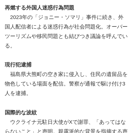
再燃する外国人迷惑行為問題
2023年の「ジョニー・ソマリ」事件に続き、外
国人配信者による迷惑行為が社会問題化。オーバー
ツーリズムや移民問題とも結びつき議論を呼んでい
る。
現行犯逮捕
福島県大熊町の空き家に侵入し、住民の遺留品を
物色している場面を配信。警察が通報で駆け付け3
人を逮捕。
国際的な波紋
ウクライナ元駐日大使がXで謝罪、「あってはな
らないこと」と声明。親露派的な背景を指摘する声