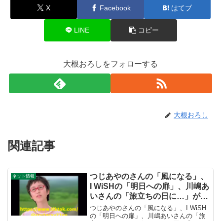
X
Facebook
はてブ
LINE
コピー
大根おろしをフォローする
大根おろし
関連記事
つじあやのさんの「風になる」、
ネット情報
I WiSHの「明日への扉」、川嶋あ
いさんの「旅立ちの日に…」が似
ている（同じ曲）というTiktok動
つじあやのさんの「風になる」、I WiSH
画が面白かったので調べました
の「明日への扉」、川嶋あいさんの「旅