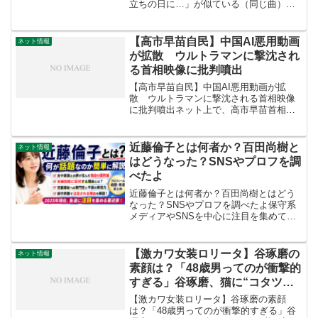
立ちの日に…」が似ている（同じ曲）と
【カノン進行】
いうTiktok動画が面白かったので調べま
した【カノン進行】 @scv1gcxy72qn #面
白い #おもしろ動画 #衝撃 #...
【高市早苗自民】中国AI悪用動画
ネット情報
が拡散 ウルトラマンに撃沈され
る首相映像に批判噴出
【高市早苗自民】中国AI悪用動画が拡
散 ウルトラマンに撃沈される首相映像
に批判噴出ネット上で、高市早苗首相と
ウルトラマンが戦うAI生成動画が拡散し
物議を醸している。完成度の高さに驚き
の声が出る一方、「侮辱行為」「不謹
近藤倫子とは何者か？百田尚樹と
ネット情報
慎」「版権侵害ではないか...
はどうなった？SNSやプロフを調
べたよ
近藤倫子とは何者か？百田尚樹とはどう
なった？SNSやプロフを調べたよ保守系
メディアやSNSを中心に注目を集めてお
り、その思想や発言内容について関心が
高まっています。この記事では、近藤倫
子さんとはどのような人物なのか、そし
【激カワ女装ロリータ】谷琢磨の
ネット情報
てなぜ話題になってい...
素顔は？「48歳男ってのが衝撃的
すぎる」谷琢磨、猫に“コタツ扱
い”される一枚が話題の女装家を
【激カワ女装ロリータ】谷琢磨の素顔
調べたよ
は？「48歳男ってのが衝撃的すぎる」谷