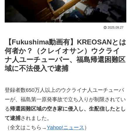
2025.09.27
【Fukushima動画有】KREOSANとは
何者か？（クレイオサン）ウクライ
ナ人ユーチューバー、福島帰還困難区
域に不法侵入で逮捕
登録者数650万人以上のウクライナ人ユーチューバ
ーが、福島第一原発事故で立ち入りが制限されてい
る
帰還困難区域の空き家に侵入し、生配信したとし
て逮捕
されました。
（全文はこちら→
Yahoo!ニュース
）